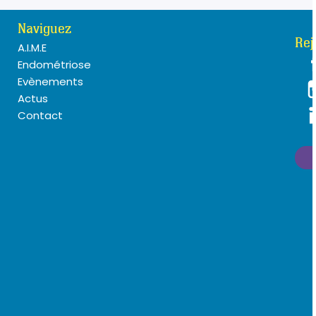
Naviguez
Rej
A.I.M.E
Endométriose
Evènements
Actus
Contact