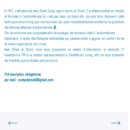
A.I.M.E. s’est associée avec Olivia Corps esprit réunis et Chloé, 2 professionnelles en shiatsu
et formées à l’endométriose (si c’est pas beau ça tiens) afin de vous faire découvrir cette
technique encore trop peu connue mais qui peut considérablement améliorer le quotidien
des femmes atteintes d’endométriose 🎗
Peu de solutions sont proposées afin de soulager les douleurs liées à l’endométriose.
Cependant, il existe des thérapies alternatives qui peuvent aider à gagner en confort de vie
et mieux s’approprier son corps.
Avec Olivia et Chloé, nous vous proposons un atelier d’information le vendredi 17
novembre à 19h à la maison des associations à Chalette-sur-Loing, afin de vous présenter
les bienfaits que le shiatsu peut procurer.
Pré-inscription obligatoires :
par mail : contactaime45@gmail.com