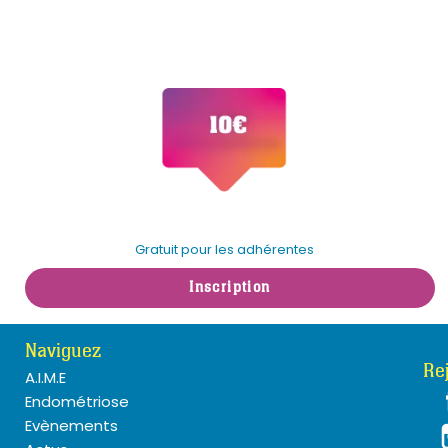
Gratuit pour les adhérentes
Inscription
Naviguez
Re
A.I.M.E
Endométriose
Evènements