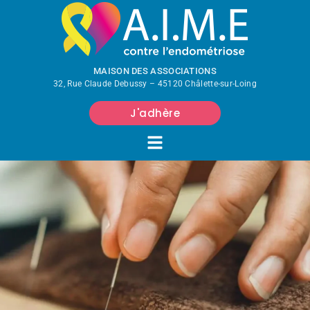
MAISON DES ASSOCIATIONS
32, Rue Claude Debussy – 45120 Châlette-sur-Loing
J'adhère