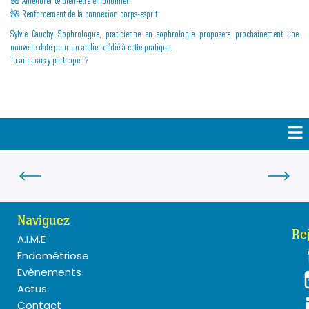
🌺 Améliorer le bien-être émotionnel
🌺 Renforcement de la connexion corps-esprit
Sylvie Cauchy Sophrologue, praticienne en sophrologie proposera prochainement une
nouvelle date pour un atelier dédié à cette pratique.
Tu aimerais y participer ?
Naviguez
Re
A.I.M.E
Endométriose
Evènements
Actus
Contact